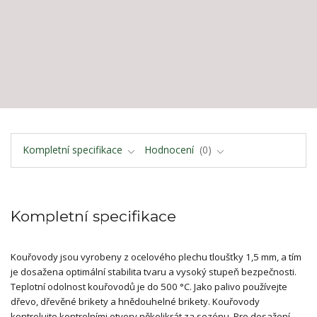
Kompletní specifikace
Hodnocení
0
Kompletní specifikace
Kouřovody jsou vyrobeny z ocelového plechu tloušťky 1,5 mm, a tím
je dosažena optimální stabilita tvaru a vysoký stupeň bezpečnosti.
Teplotní odolnost kouřovodů je do 500 °C. Jako palivo používejte
dřevo, dřevěné brikety a hnědouhelné brikety. Kouřovody
kontrolujte kontrolními otvory několikrát za sezónu. Pro dosažení