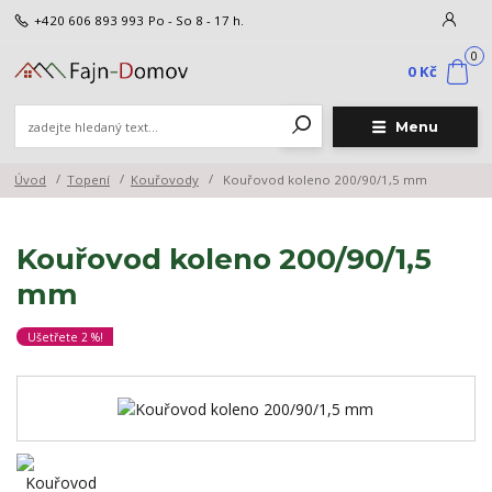
+420 606 893 993
Po - So 8 - 17 h.
0
0 Kč
Menu
Úvod
Topení
Kouřovody
Kouřovod koleno 200/90/1,5 mm
Kouřovod koleno 200/90/1,5
mm
Ušetřete 2 %!