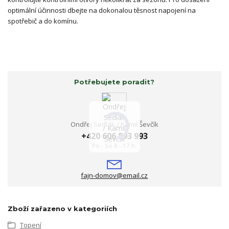
optimální účinnosti dbejte na dokonalou těsnost napojení na
spotřebič a do komínu.
Potřebujete poradit?
Ondřej Sedlák / Kamil Ševčík
+420 606 893 993
Po - So 8 - 17 h.
fajn-domov@email.cz
Zboží zařazeno v kategoriích
Topení