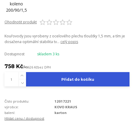
Ohodnotit produkt
Kouřovody jsou vyrobeny z ocelového plechu tloušťky 1,5 mm, a tím je
dosažena optimální stabilita tv...
celý popis
Dostupnost
skladem 3 ks
758 Kč
/
ks
626 Kč
bez DPH
Přidat do košíku
Číslo produktu:
12017221
výrobce:
KOVO KRAUS
balení:
karton
Hlídat cenu / dostupnost