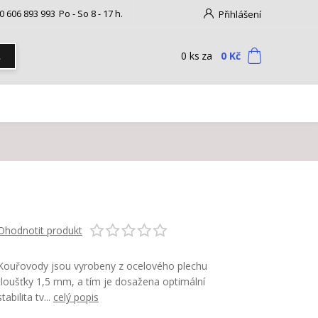
0 606 893 993
Po - So 8 - 17 h.
Přihlášení
0
ks
za
0 Kč
t
Ohodnotit produkt
Kouřovody jsou vyrobeny z ocelového plechu
tloušťky 1,5 mm, a tím je dosažena optimální
stabilita tv...
celý popis