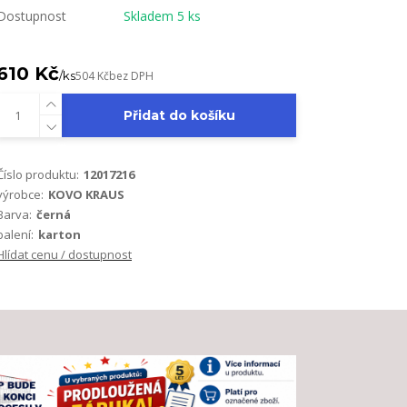
Dostupnost
Skladem 5 ks
610 Kč
/
ks
504 Kč
bez DPH
Přidat do košíku
Číslo produktu:
12017216
výrobce:
KOVO KRAUS
Barva:
černá
balení:
karton
Hlídat cenu / dostupnost