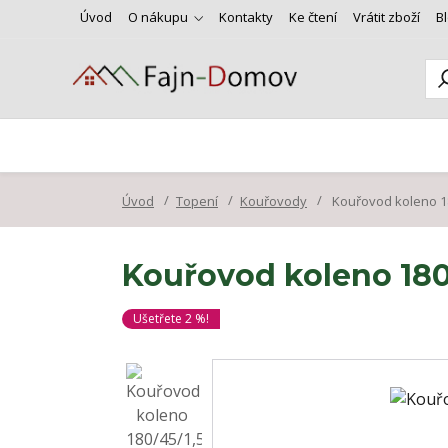
Úvod
O nákupu
Kontakty
Ke čtení
Vrátit zboží
B
Úvod
Topení
Kouřovody
Kouřovod koleno 1
Kouřovod koleno 18
Ušetřete 2 %!