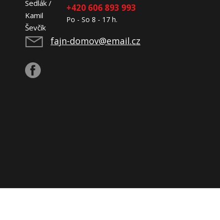
+420 606 893 993
Po - So 8 - 17 h.
fajn-domov@email.cz