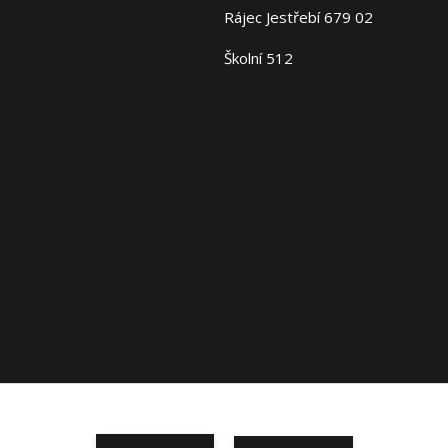
Rájec Jestřebí 679 02
Školní 512
Copyright 2026 Fajn-Domov. Všechna práva vyhrazena.