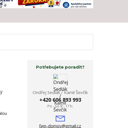
Potřebujete poradit?
ký
Ondřej Sedlák / Kamil Ševčík
+420 606 893 993
Po - So 8 - 17 h.
alou
fajn-domov@email.cz