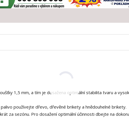
ušťky 1,5 mm, a tím je dosažena optimální stabilita tvaru a vyso
 palivo používejte dřevo, dřevěné brikety a hnědouhelné brikety.
ikrát za sezónu. Pro dosažení optimální účinnosti dbejte na dokon