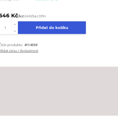
646 Kč
/
ks
534 Kč
bez DPH
Přidat do košíku
Číslo produktu:
4114559
Hlídat cenu / dostupnost