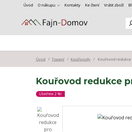
Úvod
O nákupu
Kontakty
Ke čtení
Vrátit zboží
B
Úvod
Topení
Kouřovody
Kouřovod redukce 
Kouřovod redukce p
Ušetřete 2 %!