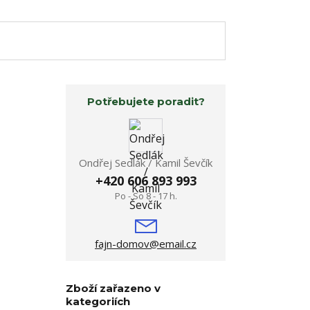
Potřebujete poradit?
Ondřej Sedlák / Kamil Ševčík
+420 606 893 993
Po - So 8 - 17 h.
fajn-domov@email.cz
Zboží zařazeno v
kategoriích