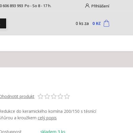
0 606 893 993
Po - So 8 - 17 h.
Přihlášení
0
ks
za
0 Kč
t
Ohodnotit produkt
Redukce do keramického komína 200/150 s těsnící
šňůrou a kroužkem
celý popis
Dostupnost
skladem 3 ks