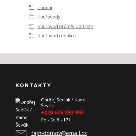
Topení
Kouřovody
Kouřovod průměr 200 mm
Kouřovod redukce
KONTAKTY
Ondřej Sedlák / Kamil
Ševčík
+420 606 893 993
Po - So 8 - 17 h.
fajn-domov@email.cz