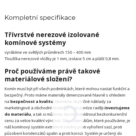
Kompletní specifikace
Třívrstvé nerezové izolované
komínové systémy
vyrábíme ve světlých průměrech 150 – 400 mm
Tloušťka nerezové vložky je 1 mm, izolace 5 cm a plášť 0,8 mm.
Proč používáme právě takové
materiálové složení?
Komín musí být při všech podmínkách, které mohou nastat funkční a
bezpečný. Proto máme materiály dimenzované hlavně s ohledem
na
bezpečnost a kvalitu
. Nemáme zbytečné náklady za
marketingové a obchodní strategie. Tyto peníze raději
investujeme
do materiálu
, a tak si můžeme dovolit nabídnout bezkonkurenční
cenu za velice kvalitní výrobek. Díky materiálům, které používáme, je
náš komínový systém extrémně odolný proti vyhoření sazí, proti
působení kondenzátů spalin a proti korozi. Systém je určený do