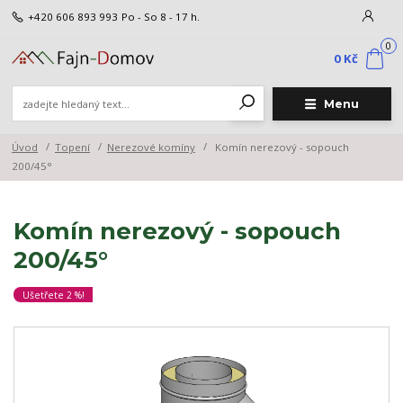
+420 606 893 993
Po - So 8 - 17 h.
0
0 Kč
Menu
Úvod
Topení
Nerezové komíny
Komín nerezový - sopouch
200/45°
Komín nerezový - sopouch
200/45°
Ušetřete 2 %!