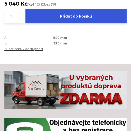
5 040 Kč
/
ks
4 165 Kč
bez DPH
Přidat do košíku
A:
500 mm
B:
130 mm
Hlídat cenu / dostupnost