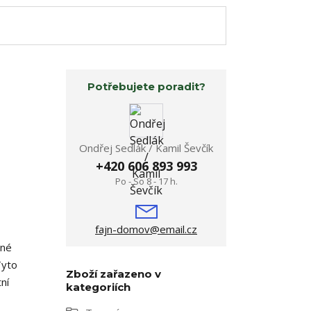
Potřebujete poradit?
Ondřej Sedlák / Kamil Ševčík
+420 606 893 993
Po - So 8 - 17 h.
fajn-domov@email.cz
ané
Tyto
Zboží zařazeno v
ní
kategoriích