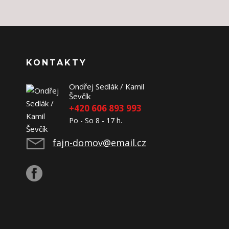
KONTAKTY
Ondřej Sedlák / Kamil
Ševčík
+420 606 893 993
Po - So 8 - 17 h.
fajn-domov@email.cz