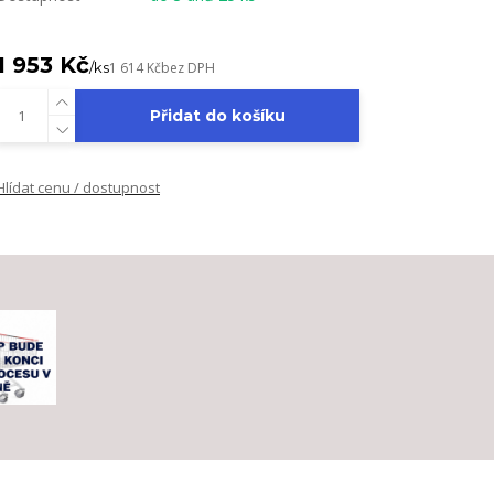
1 953 Kč
/
ks
1 614 Kč
bez DPH
Přidat do košíku
Hlídat cenu / dostupnost