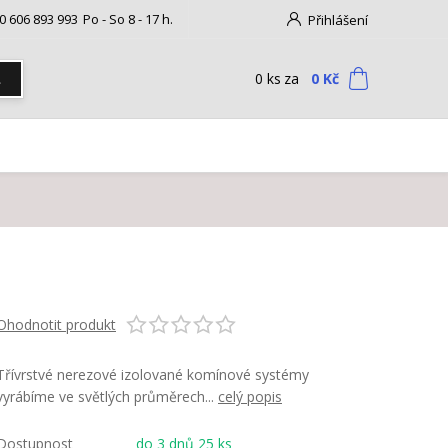
0 606 893 993
Po - So 8 - 17 h.
Přihlášení
0
ks
za
0 Kč
t
Ohodnotit produkt
Třívrstvé nerezové izolované komínové systémy
vyrábíme ve světlých průměrech...
celý popis
Dostupnost
do 3 dnů 25 ks