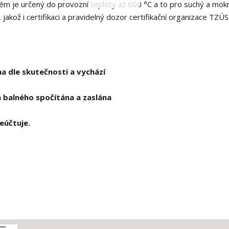
tém je určený do provozní teploty až 600 °C a to pro suchý a mok
kož i certifikaci a pravidelný dozor certifikační organizace TZÚS
a dle skutečnosti a vychází
 balného spočítána a zaslána
eúčtuje.