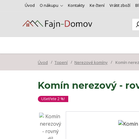
Úvod
O nákupu
Kontakty
Ke čtení
Vrátit zboží
B
Úvod
Topení
Nerezové komíny
Komín nerezo
Komín nerezový - rov
Ušetřete 2 %!