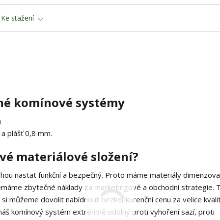
Ke stažení
ané komínové systémy
m
 a plášť 0,8 mm.
vé materiálové složení?
ohou nastat funkční a bezpečný. Proto máme materiály dimenzov
emáme zbytečné náklady za marketingové a obchodní strategie. 
k si můžeme dovolit nabídnout bezkonkurenční cenu za velice kvalit
náš komínový systém extrémně odolný proti vyhoření sazí, proti