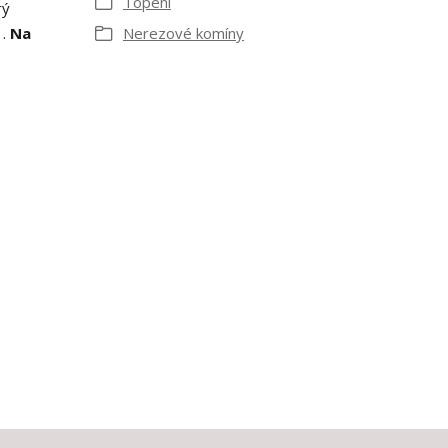
Topení
rý
 .
Na
Nerezové komíny