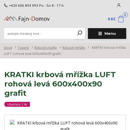
+420 606 893 993
Po - So 8 - 17 h.
0
0 Kč
Menu
Úvod
Topení
Krbové vložky
Krbové mřížky
KRATKI krbová mřížka
LUFT rohová levá 600x400x90 grafit
KRATKI krbová mřížka LUFT
rohová levá 600x400x90
grafit
Ušetřete 2 %!