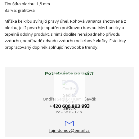
Tloušťka plechu: 1,5 mm
Barva: grafitová
Mřížka ke krbu svírající pravý úhel. Rohová varianta zhotovená z
plechu, jejíž povrch je opatřen práškovou barvou. Mechanicky a
tepelně odolný produkt, s nímž docílíte nenápadného přívodu
vzduchu, popřípadě odvodu vzduchu od krbové vložky. Esteticky
propracovaný doplněk splňující novodobé trendy.
Potřebujete poradit?
Ondřej Sedlák / Kamil Ševčík
+420 606 893 993
Po - So 8 - 17 h.
fajn-domov@email.cz