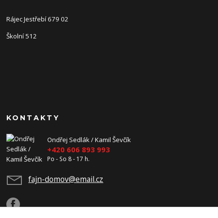
Rájec Jestřebí 679 02
Školní 512
KONTAKTY
Ondřej Sedlák / Kamil Ševčík
+420 606 893 993
Po - So 8 - 17 h.
fajn-domov@email.cz