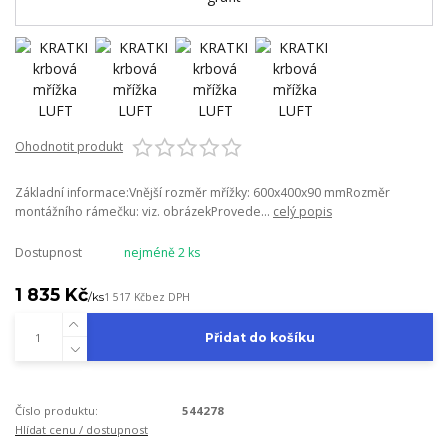
Ohodnotit produkt
Základní informace:Vnější rozměr mřížky: 600x400x90 mmRozměr
montážního rámečku: viz. obrázekProvede...
celý popis
Dostupnost
nejméně 2 ks
1 835 Kč
/
ks
1 517 Kč
bez DPH
Přidat do košíku
Číslo produktu:
544278
Hlídat cenu / dostupnost