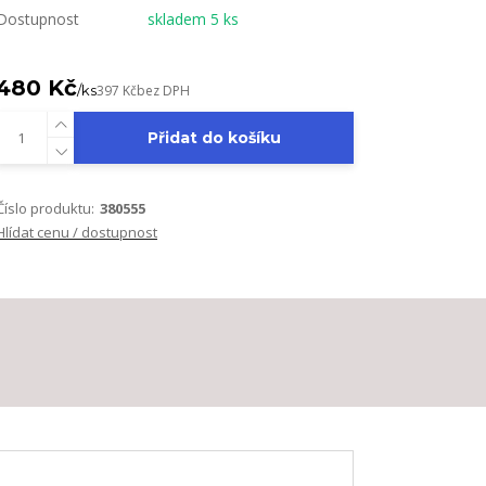
Dostupnost
skladem 5 ks
480 Kč
/
ks
397 Kč
bez DPH
Přidat do košíku
Číslo produktu:
380555
Hlídat cenu / dostupnost