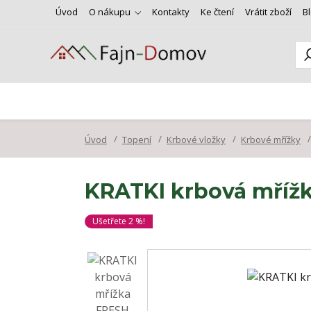
Úvod
O nákupu
Kontakty
Ke čtení
Vrátit zboží
B
Úvod
Topení
Krbové vložky
Krbové mřížky
KRATKI krbová mřížk
Ušetřete 2 %!