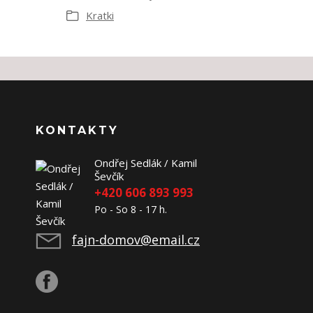
Kratki
KONTAKTY
Ondřej Sedlák / Kamil
Ševčík
+420 606 893 993
Po - So 8 - 17 h.
fajn-domov@email.cz