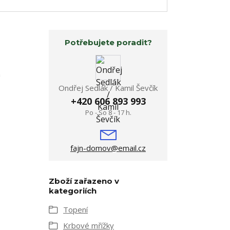
Potřebujete poradit?
m
Ondřej Sedlák / Kamil Ševčík
+420 606 893 993
Po - So 8 - 17 h.
fajn-domov@email.cz
Zboží zařazeno v
kategoriích
Topení
Krbové mřížky