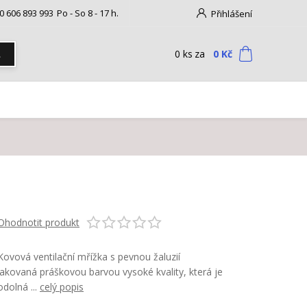
0 606 893 993
Po - So 8 - 17 h.
Přihlášení
0
ks
za
0 Kč
t
Ohodnotit produkt
Kovová ventilační mřížka s pevnou žaluzií
lakovaná práškovou barvou vysoké kvality, která je
odolná ...
celý popis