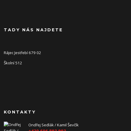
TADY NÁS NAJDETE
Rájec Jestřebí 679 02
Školní 512
KONTAKTY
Ondřej Sedlák / Kamil Ševčík
+420 606 893 993