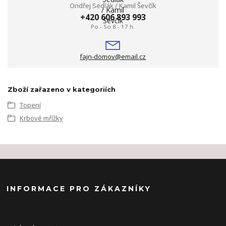
Ondřej Sedlák / Kamil Ševčík
+420 606 893 993
Po - So 8 - 17 h.
fajn-domov@email.cz
Zboží zařazeno v kategoriích
Topení
Krbové mřížky
INFORMACE PRO ZÁKAZNÍKY