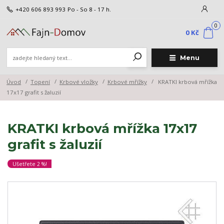
+420 606 893 993
Po - So 8 - 17 h.
0
0 Kč
Menu
Úvod
Topení
Krbové vložky
Krbové mřížky
KRATKI krbová mřížka
17x17 grafit s žaluzií
KRATKI krbová mřížka 17x17
grafit s žaluzií
Ušetřete 2 %!