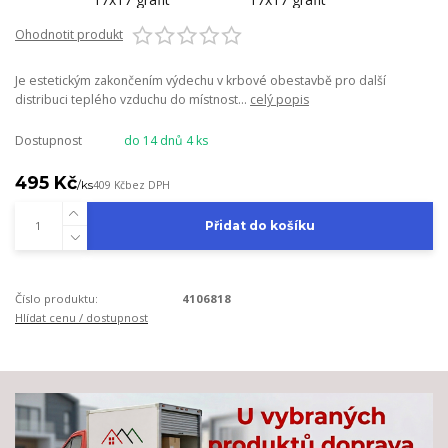
Ohodnotit produkt
Je estetickým zakončením výdechu v krbové obestavbě pro další
distribuci teplého vzduchu do místnost...
celý popis
Dostupnost
do 14 dnů 4 ks
495 Kč
/
ks
409 Kč
bez DPH
Přidat do košíku
Číslo produktu:
4106818
Hlídat cenu / dostupnost