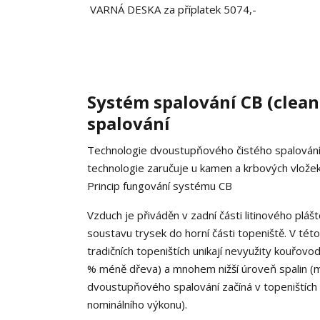
VARNÁ DESKA za příplatek 5074,-
Systém spalování CB (clean 
spalování
Technologie dvoustupňového čistého spalování
technologie zaručuje u kamen a krbových vlož
Princip fungování systému CB
Vzduch je přiváděn v zadní části litinového plá
soustavu trysek do horní části topeniště. V tét
tradičních topeništích unikají nevyužity kouřov
% méně dřeva) a mnohem nižší úroveň spalin (m
dvoustupňového spalování začíná v topeništích 
nominálního výkonu).