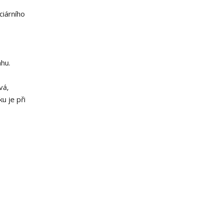
ciárního
áhu.
vá,
u je při