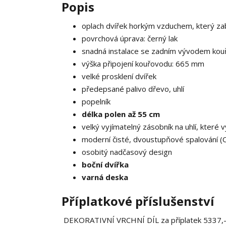
Popis
oplach dvířek horkým vzduchem, který zab
povrchová úprava: černý lak
snadná instalace se zadním vývodem ko
výška připojení kouřovodu: 665 mm
velké prosklení dvířek
předepsané palivo dřevo, uhlí
popelník
délka polen až 55 cm
velký vyjímatelný zásobník na uhlí, které v
moderní čisté, dvoustupňové spalování (
osobitý nadčasový design
boční dvířka
varná deska
Příplatkové příslušenství
DEKORATIVNÍ VRCHNÍ DÍL za příplatek 5337,