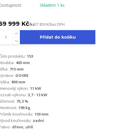
Dostupnost
Skladem 1 ks
69 999 Kč
/
ks
57 850 Kč
bez DPH
Přidat do košíku
Číslo produktu:
153
hloubka:
465 mm
šířka:
715 mm
výrobce:
DOVRE
výška:
800 mm
Jmenovitý výkon:
11 kW
rozsah výkonu:
3,7 - 13 kW
účinnost:
75,3 %
Hmotnost:
190 kg
Průměr kouřovodu:
150 mm
Vývod kouřovodu:
zadní
Palivo:
dřevo, uhlí