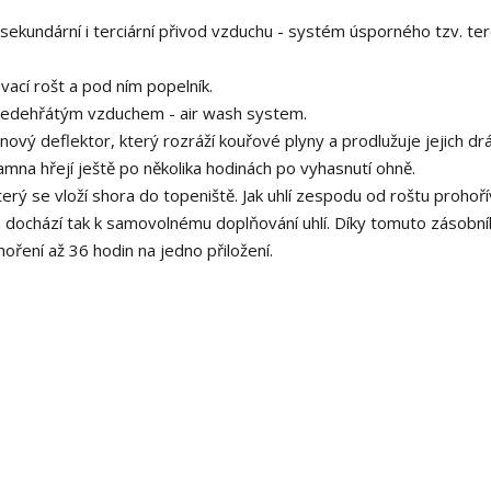
sekundární i terciární přivod vzduchu - systém úsporného tzv. ter
vací rošt a pod ním popelník.
předehřátým vzduchem - air wash system.
nový deflektor, který rozráží kouřové plyny a prodlužuje jejich dr
amna hřejí ještě po několika hodinách po vyhasnutí ohně.
rý se vloží shora do topeniště. Jak uhlí zespodu od roštu prohoří
a dochází tak k samovolnému doplňování uhlí. Díky tomuto zásobník
 hoření až 36 hodin na jedno přiložení.