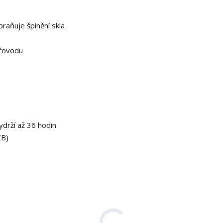
raňuje špinění skla
uřovodu
ydrží až 36 hodin
CB)
-