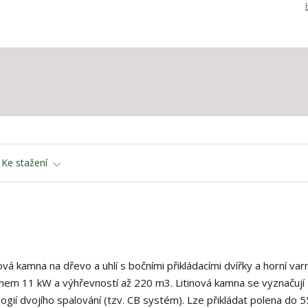
Ke stažení
nová kamna na dřevo a uhlí s bočními přikládacími dvířky a horní va
nem 11 kW a výhřevností až 220 m3. Litinová kamna se vyznačují
gií dvojího spalování (tzv. CB systém). Lze přikládat polena do 5