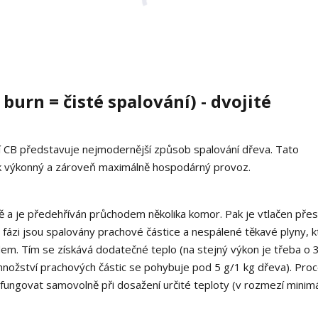
burn = čisté spalování) - dvojité
 CB představuje nejmodernější způsob spalování dřeva. Tato
ek výkonný a zároveň maximálně hospodárný provoz.
ště a je předehříván průchodem několika komor. Pak je vtlačen přes
o fázi jsou spalovány prachové částice a nespálené těkavé plyny, k
odem. Tím se získává dodatečné teplo (na stejný výkon je třeba o 
nožství prachových částic se pohybuje pod 5 g/1 kg dřeva). Pro
fungovat samovolně při dosažení určité teploty (v rozmezí minimá