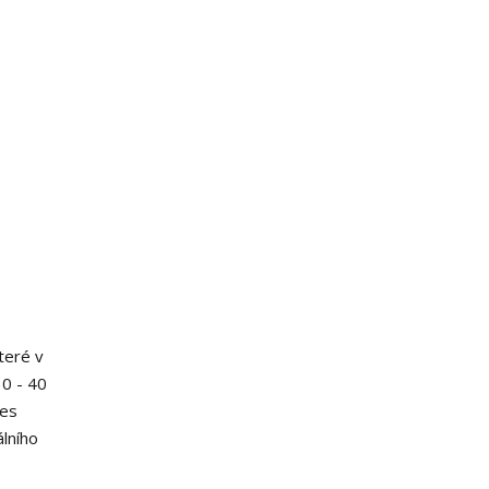
teré v
30 - 40
ces
lního