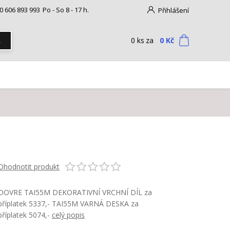
0 606 893 993
Po - So 8 - 17 h.
Přihlášení
0
ks
za
0 Kč
t
Ohodnotit produkt
DOVRE TAI55M DEKORATIVNÍ VRCHNÍ DÍL za
příplatek 5337,- TAI55M VARNÁ DESKA za
příplatek 5074,-
celý popis