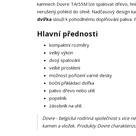
kamnech Dovre TAI55M lze spalovat dřevo, hněd
nerušený pohled do ohně. Nadčasový design kame
dvířka
slouží k pohodlnému doplňování paliva. P
Hlavní přednosti
kompaktní rozměry
velký výkon
dvojí spalování
velké prosklení
možnost pořízení varné desky
boční přikládací dvířka
palivo dřevo nebo uhlí
popelník
zásobník na uhlí.
Dovre - belgická rodinná společnost s více ne
kamen a vložek. Produkty Dovre charakterizuj