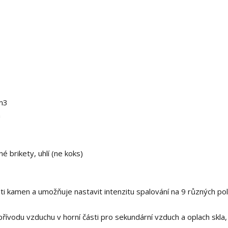
m3
m
é brikety, uhlí (ne koks)
ti kamen a umožňuje nastavit intenzitu spalování na 9 různých po
ívodu vzduchu v horní části pro sekundární vzduch a oplach skla