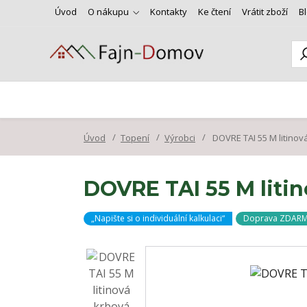
Úvod
O nákupu
Kontakty
Ke čtení
Vrátit zboží
B
Úvod
Topení
Výrobci
DOVRE TAI 55 M litino
DOVRE TAI 55 M liti
„Napište si o individuální kalkulaci“
Doprava ZDAR