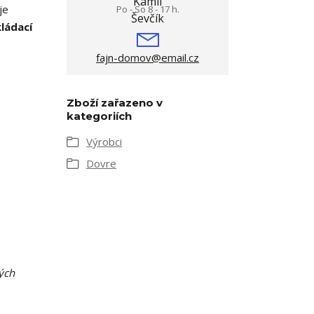
je
Po - So 8 - 17 h.
kládací
fajn-domov@email.cz
Zboží zařazeno v
kategoriích
Výrobci
Dovre
vých