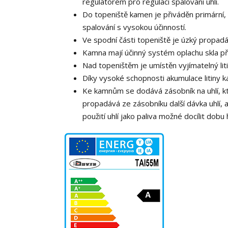
regulátorem pro regulaci spalování uhlí.
Do topeniště kamen je přiváděn primární, 
spalování s vysokou účinností.
Ve spodní části topeniště je úzký propadá
Kamna mají účinný systém oplachu skla 
Nad topeništěm je umístěn vyjímatelný liti
Díky vysoké schopnosti akumulace litiny k
Ke kamnům se dodává zásobník na uhlí, kte
propadává ze zásobníku další dávka uhlí, 
použití uhlí jako paliva možné docílit dobu