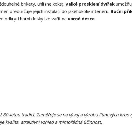
ouhelné brikety, uhlí (ne koks).
Velké prosklení dvířek
umožňu
n předurčuje jejich instalaci do jakéhokoliv interiéru.
Boční při
o odkrytí horní desky lze vařit na
varné desce
.
ž 80-letou tradicí. Zaměřuje se na vývoj a výrobu litinových krbo
e kvalita, atraktivní vzhled a mimořádná účinnost.