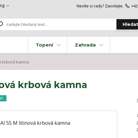
log
Nevíte si rady? Zavolejte.
+42
Hleda
Topení
Zahrada
vá krbová kamna
nová krbová kamna
MA