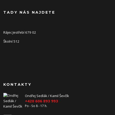
TADY NÁS NAJDETE
Rájec Jestřebí 679 02
Školní 512
KONTAKTY
Ondřej Sedlák / Kamil Ševčík
+420 606 893 993
Po - So 8 - 17 h.