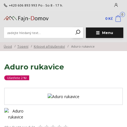
+420 606 893 993
Po - So 8 - 17 h.
0
0 Kč
Menu
Úvod
Topení
Krbové příslušenství
Aduro rukavice
Aduro rukavice
Ušetřete 2 %!