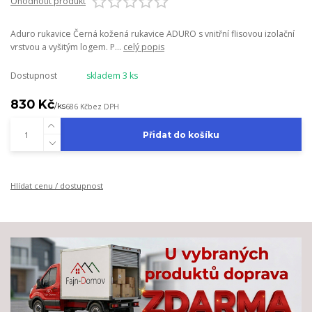
Ohodnotit produkt
Aduro rukavice Černá kožená rukavice ADURO s vnitřní flisovou izolační
vrstvou a vyšitým logem. P...
celý popis
Dostupnost
skladem 3 ks
830 Kč
/
ks
686 Kč
bez DPH
Přidat do košíku
Hlídat cenu / dostupnost