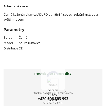
Aduro rukavice
Černá kožená rukavice ADURO s vnitřní flisovou izolační vrstvou a
vyšitým logem.
Parametry
Barva
Černá
Model
Aduro rukavice
Distribuce
CZ
Potřebujete poradit?
Ondřej Sedlák / Kamil Ševčík
+420 606 893 993
Po - So 8 - 17 h.