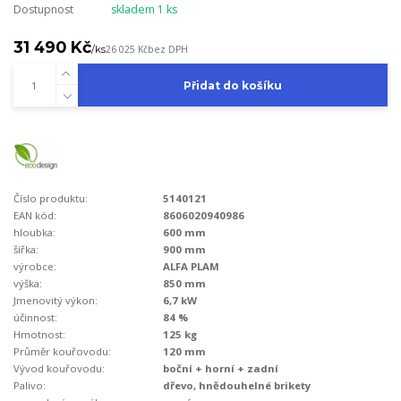
Dostupnost
skladem 1 ks
31 490 Kč
/
ks
26 025 Kč
bez DPH
Přidat do košíku
Číslo produktu:
5140121
EAN kód:
8606020940986
hloubka:
600 mm
šířka:
900 mm
výrobce:
ALFA PLAM
výška:
850 mm
Jmenovitý výkon:
6,7 kW
účinnost:
84 %
Hmotnost:
125 kg
Průměr kouřovodu:
120 mm
Vývod kouřovodu:
boční + horní + zadní
Palivo:
dřevo, hnědouhelné brikety