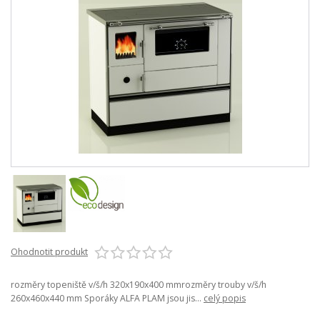
Ohodnotit produkt
rozměry topeniště v/š/h 320x190x400 mmrozměry trouby v/š/h
260x460x440 mm Sporáky ALFA PLAM jsou jis...
celý popis