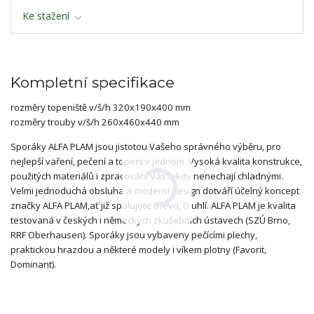
Ke stažení
Kompletní specifikace
rozměry topeniště v/š/h 320x190x400 mm
rozměry trouby v/š/h 260x460x440 mm
Sporáky ALFA PLAM jsou jistotou Vašeho správného výběru, pro
nejlepší vaření, pečení a topení v jednom. Vysoká kvalita konstrukce,
použitých materiálů i zpracování Vás nikdy nenechají chladnými.
Velmi jednoduchá obsluha a moderní design dotváří účelný koncept
značky ALFA PLAM,ať již spalujete dřevo, či uhlí. ALFA PLAM je kvalita
testovaná v českých i německých zkušebních ústavech (SZÚ Brno,
RRF Oberhausen). Sporáky jsou vybaveny pečícími plechy,
praktickou hrazdou a některé modely i víkem plotny (Favorit,
Dominant).