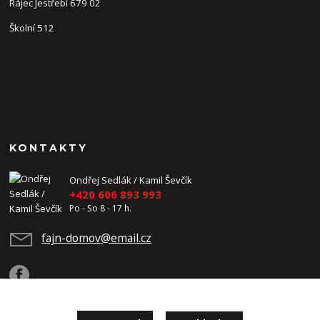
Rájec Jestřebí 679 02
Školní 512
KONTAKTY
Ondřej Sedlák / Kamil Ševčík
+420 606 893 993
Po - So 8 - 17 h.
fajn-domov@email.cz