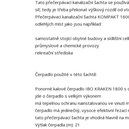
Tato přečerpávací kanalizační šachta se používá
síť, tedy je třeba překonat výškový rozdíl od vto
Přečerpávací kanalizační šachta KOMPAKT 160
odlehlých míst jako jsou například:
samostatně stojící obytné budovy a sídlištní cel
průmyslové a chemické provozy
rekreační střediska
Čerpadlo použité v této šachtě:
Ponorné kalové čerpadlo IBO KRAKEN 1800 s 
jde o čerpadlo s velkým výkonem
má tepelnou ochranu nainstalovanou ve vinutí 
čerpadlo má jedinečný, vysoce efektivní řezací 
tato přečerpávací šachta je vhodná hlavně na mí
Výtlak čerpadla (m): 21