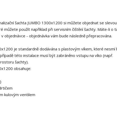
analizační šachta JUMBO 1300x1200 si můžete objednat se slevo
 můžete použít například při servisním čištění šachty. Máte-li o t
 v objednávce - objednávka vám bude následně přepracována.
0x1200 je standardně dodávána s plastovým víkem, které nesmí 
případě této instalace musí být zabráněno vstupu na víko (např.
rostoru šachty).
0x1200 obsahuje:
)
drtičem
ým kulovým ventilem