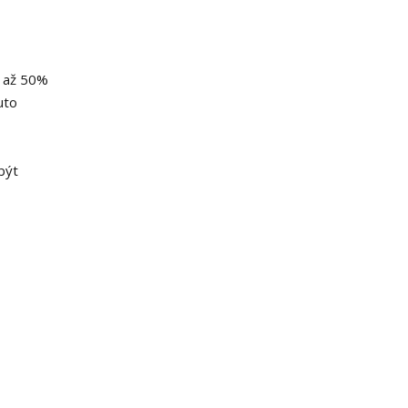
u až 50%
uto
být