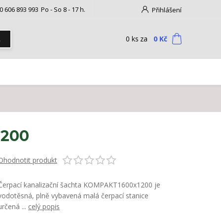
0 606 893 993
Po - So 8 - 17 h.
Přihlášení
0
ks
za
0 Kč
t
1200
Ohodnotit produkt
Čerpací kanalizační šachta KOMPAKT1600x1200 je
vodotěsná, plně vybavená malá čerpací stanice
určená ...
celý popis