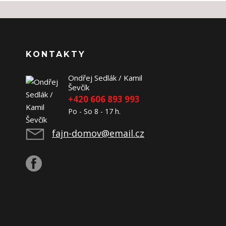
KONTAKTY
Ondřej Sedlák / Kamil
Ševčík
+420 606 893 993
Po - So 8 - 17 h.
fajn-domov@email.cz