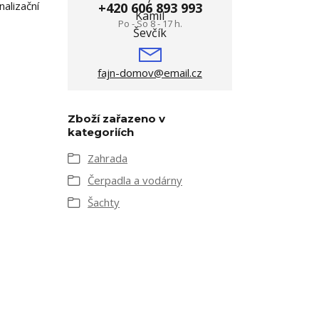
alizační
+420 606 893 993
Po - So 8 - 17 h.
fajn-domov@email.cz
Zboží zařazeno v
kategoriích
Zahrada
Čerpadla a vodárny
Šachty