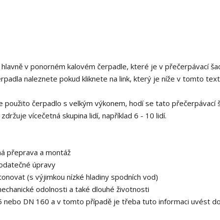
 hlavně v ponorném kalovém čerpadle, které je v přečerpávací ša
padla naleznete pokud kliknete na link, který je níže v tomto text
použito čerpadlo s velkým výkonem, hodí se tato přečerpávací 
ržuje vícečetná skupina lidí, například 6 - 10 lidí.
ná přeprava a montáž
dodatečné úpravy
onovat (s výjimkou nízké hladiny spodních vod)
chanické odolnosti a také dlouhé životnosti
 nebo DN 160 a v tomto případě je třeba tuto informaci uvést d