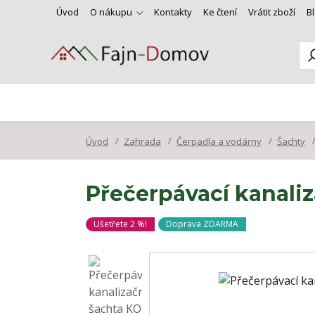
Úvod
O nákupu
Kontakty
Ke čtení
Vrátit zboží
B
Úvod
Zahrada
Čerpadla a vodárny
Šachty
Přečerpávací kanali
Ušetřete 2 %!
Doprava ZDARMA