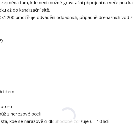
 zejména tam, kde není možné gravitační připojení na veřejnou kan
ku až do kanalizační sítě.
0x1200 umožňuje odvádění odpadních, případně drenážních vod z
ky
drtičem
motoru
nůž z nerezové oceli
sta, kde se nárazově či dlouhodobě zdržuje 6 - 10 lidí