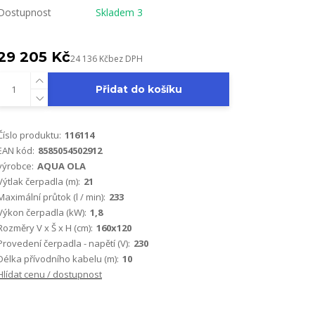
Dostupnost
Skladem 3
29 205 Kč
24 136 Kč
bez DPH
Přidat do košíku
Číslo produktu:
116114
EAN kód:
8585054502912
výrobce:
AQUA OLA
Výtlak čerpadla (m):
21
Maximální průtok (l / min):
233
Výkon čerpadla (kW):
1,8
Rozměry V x Š x H (cm):
160x120
Provedení čerpadla - napětí (V):
230
Délka přívodního kabelu (m):
10
Hlídat cenu / dostupnost