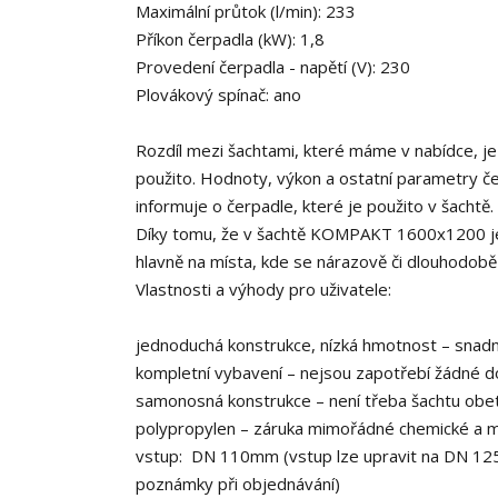
Maximální průtok (l/min): 233
Příkon čerpadla (kW): 1,8
Provedení čerpadla - napětí (V): 230
Plovákový spínač: ano
Rozdíl mezi šachtami, které máme v nabídce, je
použito. Hodnoty, výkon a ostatní parametry čer
informuje o čerpadle, které je použito v šachtě.
Díky tomu, že v šachtě KOMPAKT 1600x1200 je 
hlavně na místa, kde se nárazově či dlouhodobě zd
Vlastnosti a výhody pro uživatele:
jednoduchá konstrukce, nízká hmotnost – snad
kompletní vybavení – nejsou zapotřebí žádné 
samonosná konstrukce – není třeba šachtu obet
polypropylen – záruka mimořádné chemické a me
vstup: DN 110mm (vstup lze upravit na DN 125
poznámky při objednávání)